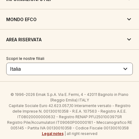
MONDO EFCO
AREA RISERVATA
Scopri le nostre filiali
Italia
© 1996-2026 Emak S.p.A. Via E. Fermi, 4 - 42011 Bagnolo in Piano
(Reggio Emilia) ITALY
Capitale Sociale Euro 42.623.057,10 Interamente versato - Registro
delle Imprese N. 00130010358 - R.E.A. 107563 - Registro A.E.E.
IT08020000000632 - Registro RENAP PFU250100397SR
Registro Pile/Accumulatori IT09060P00000161 - Meccanografico RE
005145 - Partita IVA 00130010358 - Codice Fiscale 00130010358
Legal notes
| all right reserved