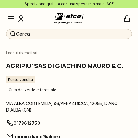
Spedizione gratuita con una spesa minima di 60€
Cerca
I nostri rivenditori
AGRIPIU' SAS DI GIACHINO MAURO & C.
Punto vendita
Cura del verde e forestale
VIA ALBA CORTEMILIA, 86/AFRAZ.RICCA
,
12055
,
DIANO
D'ALBA
(
CN
)
0173612750
agripiu.diano@alice.it