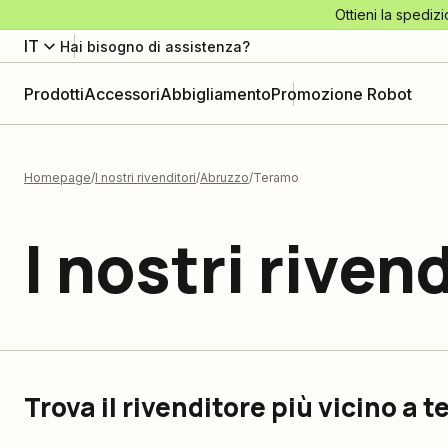
Ottieni la spedizi
IT
Hai bisogno di assistenza?
Prodotti
Accessori
Abbigliamento
Promozione Robot
Homepage
I nostri rivenditori
Abruzzo
Teramo
I nostri rivend
Trova il rivenditore più vicino a t