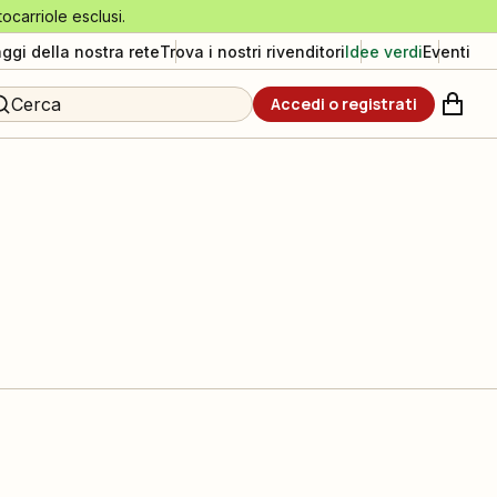
tocarriole esclusi.
aggi della nostra rete
Trova i nostri rivenditori
Idee verdi
Eventi
Cerca
Accedi o registrati