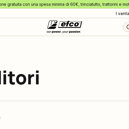
one gratuita con una spesa minima di 60€, trinciatutto, trattorini e mo
I vant
itori
e