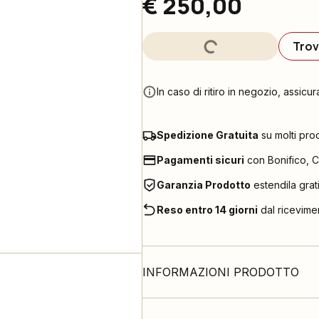
€ 250,00
Trov
In caso di ritiro in negozio, assicur
Spedizione Gratuita
su molti pro
Pagamenti sicuri
con Bonifico, C
Garanzia Prodotto
estendila grat
Reso entro 14 giorni
dal ricevime
INFORMAZIONI PRODOTTO