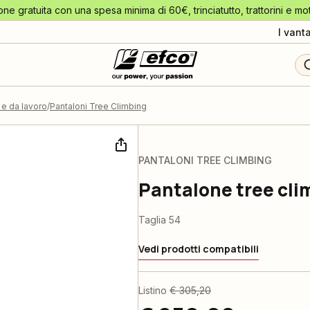
one gratuita con una spesa minima di 60€, trinciatutto, trattorini e mo
I vant
o e da lavoro
Pantaloni Tree Climbing
PANTALONI TREE CLIMBING
Pantalone tree cli
Taglia 54
Vedi prodotti compatibili
Listino
€ 305,20