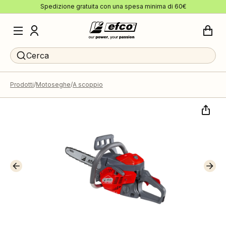
Spedizione gratuita con una spesa minima di 60€
Cerca
Prodotti
Motoseghe
A scoppio