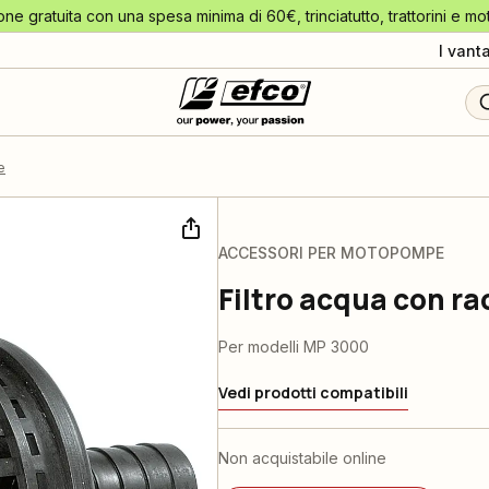
one gratuita con una spesa minima di 60€, trinciatutto, trattorini e mo
I vant
e
ACCESSORI PER MOTOPOMPE
Filtro acqua con ra
Per modelli MP 3000
Vedi prodotti compatibili
Non acquistabile online