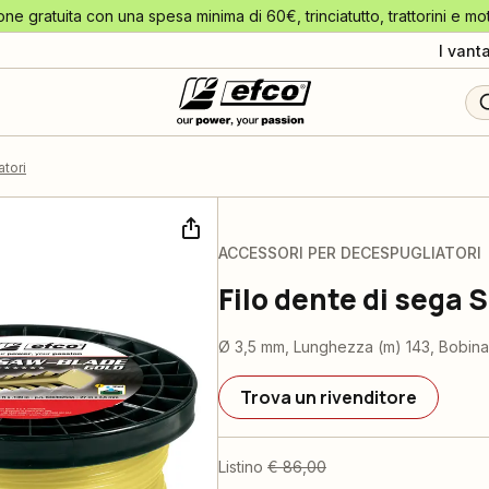
one gratuita con una spesa minima di 60€, trinciatutto, trattorini e mo
I vant
tori
ACCESSORI PER DECESPUGLIATORI
Filo dente di sega
Ø 3,5 mm, Lunghezza (m) 143, Bobina
Trova un rivenditore
Listino
€ 86,00