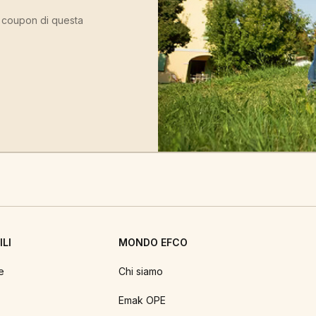
ù coupon di questa
LI
MONDO EFCO
e
Chi siamo
Emak OPE