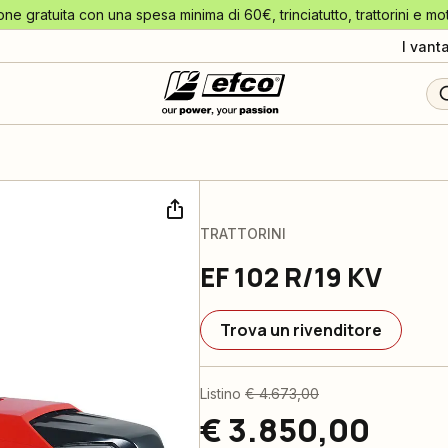
one gratuita con una spesa minima di 60€, trinciatutto, trattorini e mo
I vant
TRATTORINI
EF 102 R/19 KV
Trova un rivenditore
Listino
€ 4.673,00
€ 3.850,00