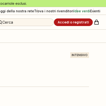
tocarriole esclusi.
aggi della nostra rete
Trova i nostri rivenditori
Idee verdi
Eventi
Cerca
Accedi o registrati
INTENSIVO