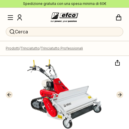
Spedizione gratuita con una spesa minima di 60€
Cerca
Prodotti
Trinciatutto
Trinciatutto Professionali