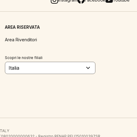
AREA RISERVATA
Area Rivenditori
Scopri le nostre filiali
Italia
 ITALY
E.E. IT08020000000632 - Registro RENAP PFU250100397SR