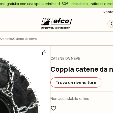
one gratuita con una spesa minima di 60€, trinciatutto, trattorini e mo
I vant
azzaneve
Catene da neve
CATENE DA NEVE
Coppia catene da n
Trova un rivenditore
Non acquistabile online