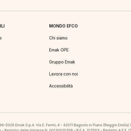
LI
MONDO EFCO
e
Chi siamo
Emak OPE
Gruppo Emak
Lavora con noi
Accessibilità
6-2026 Emak S.p.A. Via E. Fermi, 4 - 42011 Bagnolo in Piano (Reggio Emilia)
ato - Registro delle Imprese N. 00130010358 - R.E.A. 107563 - Registro A.