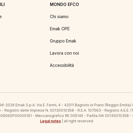
LI
MONDO EFCO
e
Chi siamo
Emak OPE
Gruppo Emak
Lavora con noi
Accessibilità
6-2026 Emak S.p.A. Via E. Fermi, 4 - 42011 Bagnolo in Piano (Reggio Emilia)
ato - Registro delle Imprese N. 00130010358 - R.E.A. 107563 - Registro A.
 IT09060P00000161 - Meccanografico RE 005145 - Partita IVA 00130010358 -
Legal notes
| all right reserved