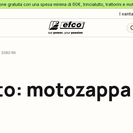
one gratuita con una spesa minima di 60€, trinciatutto, trattorini e mo
I vant
Z 2080 RK
to: motozapp