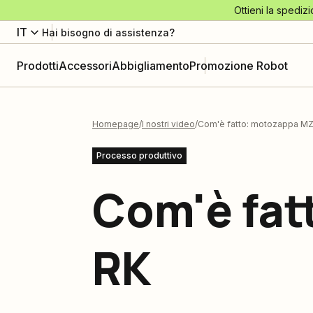
Ottieni la spedizi
IT
Hai bisogno di assistenza?
Prodotti
Accessori
Abbigliamento
Promozione Robot
Homepage
I nostri video
Com'è fatto: motozappa M
Processo produttivo
Com'è fat
RK