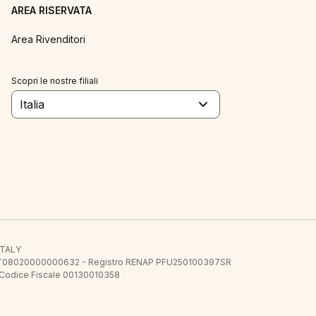
AREA RISERVATA
Area Rivenditori
Scopri le nostre filiali
Italia
 ITALY
E.E. IT08020000000632 - Registro RENAP PFU250100397SR
 Codice Fiscale 00130010358