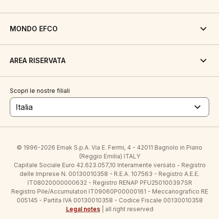
MONDO EFCO
AREA RISERVATA
Scopri le nostre filiali
Italia
© 1996-2026 Emak S.p.A. Via E. Fermi, 4 - 42011 Bagnolo in Piano
(Reggio Emilia) ITALY
Capitale Sociale Euro 42.623.057,10 Interamente versato - Registro
delle Imprese N. 00130010358 - R.E.A. 107563 - Registro A.E.E.
IT08020000000632 - Registro RENAP PFU250100397SR
Registro Pile/Accumulatori IT09060P00000161 - Meccanografico RE
005145 - Partita IVA 00130010358 - Codice Fiscale 00130010358
Legal notes
| all right reserved