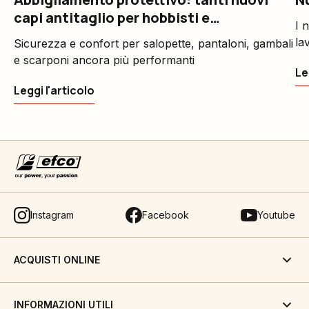
capi antitaglio per hobbisti e
I 
professionisti del verde
la
Sicurezza e confort per salopette, pantaloni, gambali
po
e scarponi ancora più performanti
Le
Leggi l'articolo
Instagram
Facebook
Youtube
ACQUISTI ONLINE
INFORMAZIONI UTILI