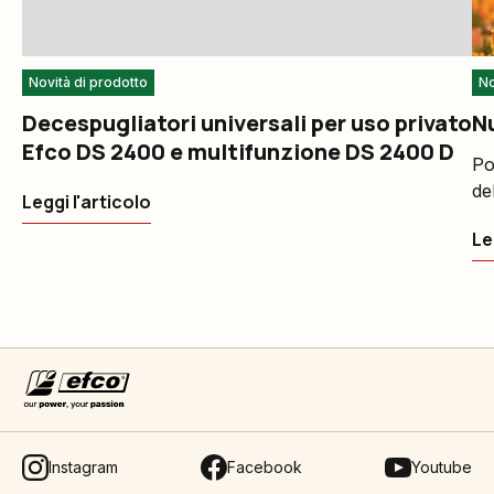
Novità di prodotto
No
Decespugliatori universali per uso privato
N
Efco DS 2400 e multifunzione DS 2400 D
Po
de
Leggi l'articolo
Le
Instagram
Facebook
Youtube