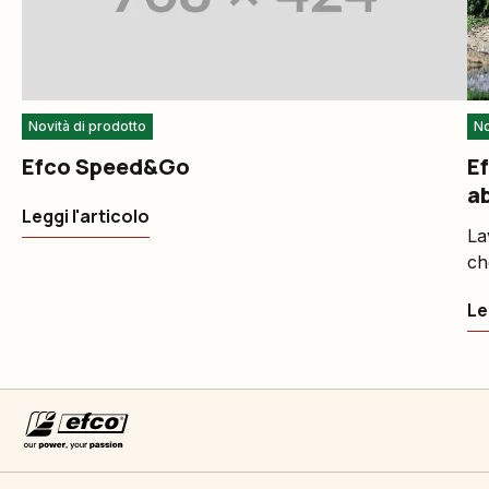
Novità di prodotto
No
Efco Speed&Go
Ef
a
Leggi l'articolo
La
ch
Le