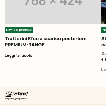
Novità di prodotto
No
Trattorini Efco a scarico posteriore
Ab
PREMIUM-RANGE
ca
pr
Si
Leggi l'articolo
e 
Le