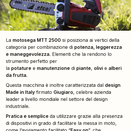
La
motosega MTT 2500
si posiziona ai vertici della
categoria per combinazione di
potenza, leggerezza
e maneggevolezza
. Elementi che la rendono lo
strumento perfetto per
la
potature
e
manutenzione
di
piante
,
olivi
e
alberi
da frutta
.
Questa macchina è inoltre caratterizzata dal
design
Made in Italy
firmato
Giugiaro
, celebre azienda
leader a livello mondiale nel settore del design
industriale.
Pratica e semplice
da utilizzare grazie alla presenza
di dispositivi in grado di facilitare la messa in moto,
come l’avviamento facilitato “
Easy on
”, che