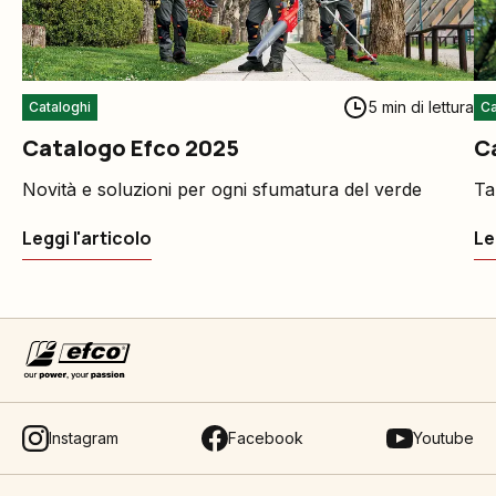
5 min di lettura
Cataloghi
Ca
Catalogo Efco 2025
C
Novità e soluzioni per ogni sfumatura del verde
Ta
Leggi l'articolo
Le
Instagram
Facebook
Youtube