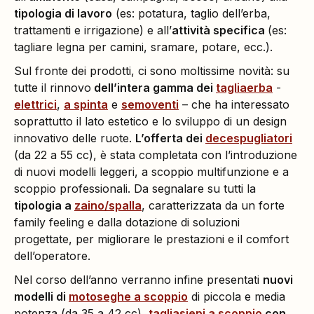
tipologia di lavoro
(es: potatura, taglio dell’erba,
trattamenti e irrigazione) e all’
attività specifica
(es:
tagliare legna per camini, sramare, potare, ecc.).
Sul fronte dei prodotti, ci sono moltissime novità: su
tutte il rinnovo
dell’intera gamma dei
tagliaerba
-
elettrici
,
a spinta
e
semoventi
– che ha interessato
soprattutto il lato estetico e lo sviluppo di un design
innovativo delle ruote.
L’offerta dei
decespugliatori
(da 22 a 55 cc), è stata completata con l’introduzione
di nuovi modelli leggeri, a scoppio multifunzione e a
scoppio professionali. Da segnalare su tutti la
tipologia a
zaino/spalla
, caratterizzata da un forte
family feeling e dalla dotazione di soluzioni
progettate, per migliorare le prestazioni e il comfort
dell’operatore.
Nel corso dell’anno verranno infine presentati
nuovi
modelli di
motoseghe
a scoppio
di piccola e media
potenza (da 35 a 42 cc),
tagliasiepi a scoppio
con