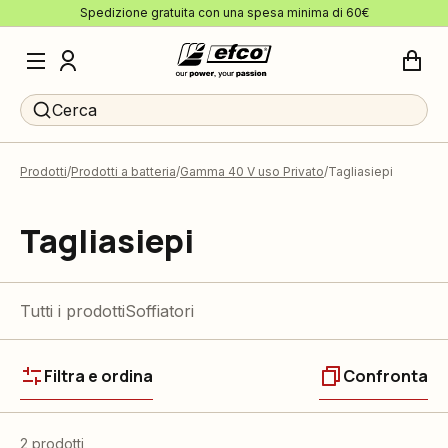
Spedizione gratuita con una spesa minima di 60€
Cerca
Prodotti
Prodotti a batteria
Gamma 40 V uso Privato
Tagliasiepi
Tagliasiepi
Tutti i prodotti
Soffiatori
Filtra e ordina
Confronta
2 prodotti