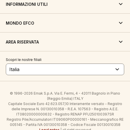
INFORMAZIONI UTILI
MONDO EFCO
AREA RISERVATA
Scopri le nostre filiali
Italia
© 1996-2026 Emak S.p.A. Via E. Fermi, 4 - 42011 Bagnolo in Piano
(Reggio Emilia) ITALY
Capitale Sociale Euro 42.623.057,10 Interamente versato - Registro
delle Imprese N. 00130010358 - R.E.A. 107563 - Registro A.E.E.
IT08020000000632 - Registro RENAP PFU250100397SR
Registro Pile/Accumulatori IT09060P00000161 - Meccanografico RE
005145 - Partita IVA 00130010358 - Codice Fiscale 00130010358
Legal notes
| all right reserved