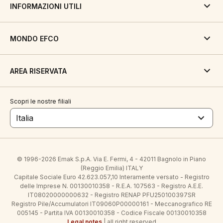
INFORMAZIONI UTILI
MONDO EFCO
AREA RISERVATA
Scopri le nostre filiali
Italia
© 1996-2026 Emak S.p.A. Via E. Fermi, 4 - 42011 Bagnolo in Piano
(Reggio Emilia) ITALY
Capitale Sociale Euro 42.623.057,10 Interamente versato - Registro
delle Imprese N. 00130010358 - R.E.A. 107563 - Registro A.E.E.
IT08020000000632 - Registro RENAP PFU250100397SR
Registro Pile/Accumulatori IT09060P00000161 - Meccanografico RE
005145 - Partita IVA 00130010358 - Codice Fiscale 00130010358
Legal notes
| all right reserved