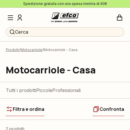
Spedizione gratuita con una spesa minima di 60€
Cerca
Prodotti
Motocarriole
Motocarriole - Casa
Motocarriole - Casa
Tutti i prodotti
Piccole
Professionali
Filtra e ordina
Confronta
2 prodotti