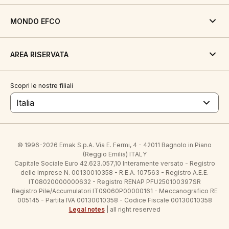
MONDO EFCO
AREA RISERVATA
Scopri le nostre filiali
Italia
© 1996-2026 Emak S.p.A. Via E. Fermi, 4 - 42011 Bagnolo in Piano
(Reggio Emilia) ITALY
Capitale Sociale Euro 42.623.057,10 Interamente versato - Registro
delle Imprese N. 00130010358 - R.E.A. 107563 - Registro A.E.E.
IT08020000000632 - Registro RENAP PFU250100397SR
Registro Pile/Accumulatori IT09060P00000161 - Meccanografico RE
005145 - Partita IVA 00130010358 - Codice Fiscale 00130010358
Legal notes
| all right reserved