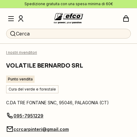
Spedizione gratuita con una spesa minima di 60€
Cerca
I nostri rivenditori
VOLATILE BERNARDO SRL
Punto vendita
Cura del verde e forestale
C.DA TRE FONTANE SNC
,
95046
,
PALAGONIA
(
CT
)
095-7951229
ccrcarpinteri@gmail.com