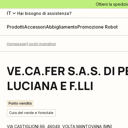
Ottieni la spedizi
IT
Hai bisogno di assistenza?
Prodotti
Accessori
Abbigliamento
Promozione Robot
Homepage
I nostri rivenditori
VE.CA.FER S.A.S. DI
LUCIANA E F.LLI
Punto vendita
Cura del verde e forestale
VIA CASTIGLIONI,66
,
46049
,
VOLTA MANTOVANA
(
MN
)