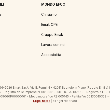
LI
MONDO EFCO
e
Chi siamo
Emak OPE
Gruppo Emak
Lavora con noi
Accessibilità
6-2026 Emak S.p.A. Via E. Fermi, 4 - 42011 Bagnolo in Piano (Reggio Emilia)
ato - Registro delle Imprese N. 00130010358 - R.E.A. 107563 - Registro A.
 IT09060P00000161 - Meccanografico RE 005145 - Partita IVA 00130010358 -
Legal notes
| all right reserved