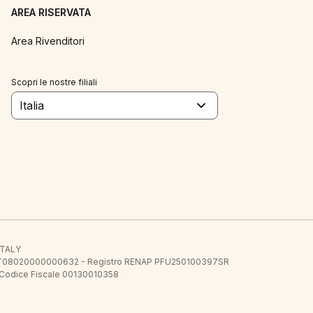
AREA RISERVATA
Area Rivenditori
Scopri le nostre filiali
Italia
 ITALY
E.E. IT08020000000632 - Registro RENAP PFU250100397SR
 Codice Fiscale 00130010358