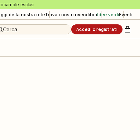
tocarriole esclusi.
aggi della nostra rete
Trova i nostri rivenditori
Idee verdi
Eventi
Cerca
Accedi o registrati