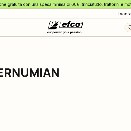
one gratuita con una spesa minima di 60€, trinciatutto, trattorini e mo
I vant
 PERNUMIAN