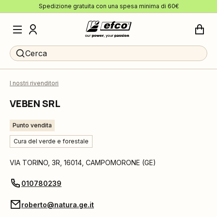
Spedizione gratuita con una spesa minima di 60€
Cerca
I nostri rivenditori
VEBEN SRL
Punto vendita
Cura del verde e forestale
VIA TORINO, 3R
,
16014
,
CAMPOMORONE
(
GE
)
010780239
roberto@natura.ge.it