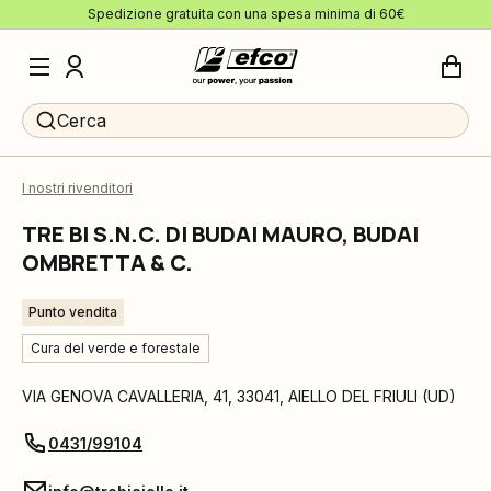
Spedizione gratuita con una spesa minima di 60€
Cerca
I nostri rivenditori
TRE BI S.N.C. DI BUDAI MAURO, BUDAI
OMBRETTA & C.
Punto vendita
Cura del verde e forestale
VIA GENOVA CAVALLERIA, 41
,
33041
,
AIELLO DEL FRIULI
(
UD
)
0431/99104