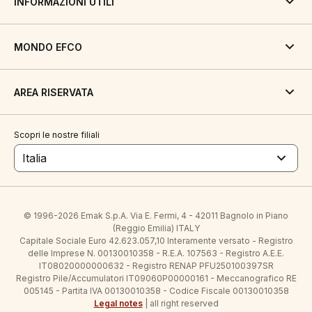
INFORMAZIONI UTILI
MONDO EFCO
AREA RISERVATA
Scopri le nostre filiali
Italia
© 1996-2026 Emak S.p.A. Via E. Fermi, 4 - 42011 Bagnolo in Piano
(Reggio Emilia) ITALY
Capitale Sociale Euro 42.623.057,10 Interamente versato - Registro
delle Imprese N. 00130010358 - R.E.A. 107563 - Registro A.E.E.
IT08020000000632 - Registro RENAP PFU250100397SR
Registro Pile/Accumulatori IT09060P00000161 - Meccanografico RE
005145 - Partita IVA 00130010358 - Codice Fiscale 00130010358
Legal notes
| all right reserved