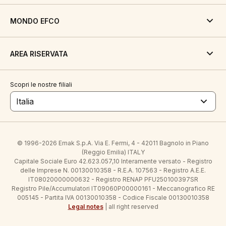
MONDO EFCO
AREA RISERVATA
Scopri le nostre filiali
Italia
© 1996-2026 Emak S.p.A. Via E. Fermi, 4 - 42011 Bagnolo in Piano
(Reggio Emilia) ITALY
Capitale Sociale Euro 42.623.057,10 Interamente versato - Registro
delle Imprese N. 00130010358 - R.E.A. 107563 - Registro A.E.E.
IT08020000000632 - Registro RENAP PFU250100397SR
Registro Pile/Accumulatori IT09060P00000161 - Meccanografico RE
005145 - Partita IVA 00130010358 - Codice Fiscale 00130010358
Legal notes
| all right reserved