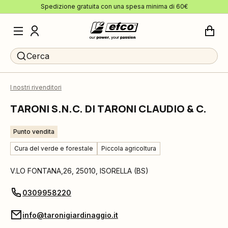
Spedizione gratuita con una spesa minima di 60€
Cerca
I nostri rivenditori
TARONI S.N.C. DI TARONI CLAUDIO & C.
Punto vendita
Cura del verde e forestale
Piccola agricoltura
V.LO FONTANA,26
,
25010
,
ISORELLA
(
BS
)
0309958220
info@taronigiardinaggio.it