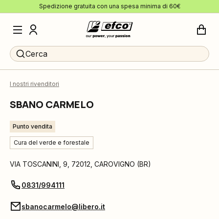
Spedizione gratuita con una spesa minima di 60€
Cerca
I nostri rivenditori
SBANO CARMELO
Punto vendita
Cura del verde e forestale
VIA TOSCANINI, 9
,
72012
,
CAROVIGNO
(
BR
)
0831/994111
sbanocarmelo@libero.it