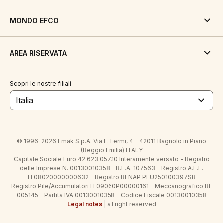
MONDO EFCO
AREA RISERVATA
Scopri le nostre filiali
Italia
© 1996-2026 Emak S.p.A. Via E. Fermi, 4 - 42011 Bagnolo in Piano
(Reggio Emilia) ITALY
Capitale Sociale Euro 42.623.057,10 Interamente versato - Registro
delle Imprese N. 00130010358 - R.E.A. 107563 - Registro A.E.E.
IT08020000000632 - Registro RENAP PFU250100397SR
Registro Pile/Accumulatori IT09060P00000161 - Meccanografico RE
005145 - Partita IVA 00130010358 - Codice Fiscale 00130010358
Legal notes
| all right reserved