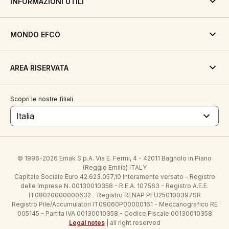
INFORMAZIONI UTILI
MONDO EFCO
AREA RISERVATA
Scopri le nostre filiali
Italia
© 1996-2026 Emak S.p.A. Via E. Fermi, 4 - 42011 Bagnolo in Piano
(Reggio Emilia) ITALY
Capitale Sociale Euro 42.623.057,10 Interamente versato - Registro
delle Imprese N. 00130010358 - R.E.A. 107563 - Registro A.E.E.
IT08020000000632 - Registro RENAP PFU250100397SR
Registro Pile/Accumulatori IT09060P00000161 - Meccanografico RE
005145 - Partita IVA 00130010358 - Codice Fiscale 00130010358
Legal notes
| all right reserved