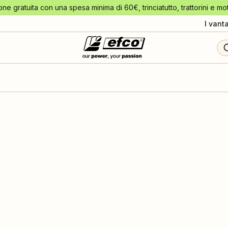
one gratuita con una spesa minima di 60€, trinciatutto, trattorini e mo
I vant