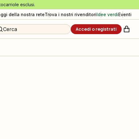
tocarriole esclusi.
aggi della nostra rete
Trova i nostri rivenditori
Idee verdi
Eventi
Cerca
Accedi o registrati