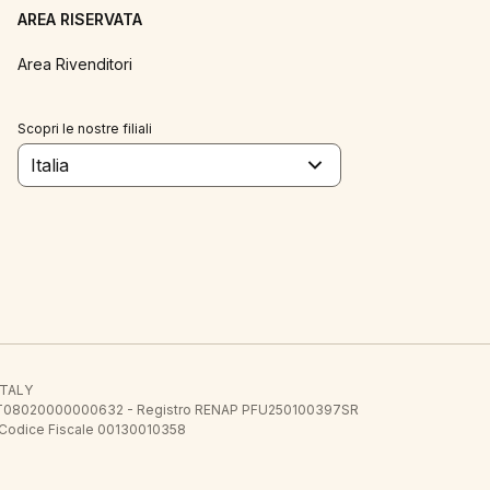
AREA RISERVATA
Area Rivenditori
Scopri le nostre filiali
Italia
 ITALY
E.E. IT08020000000632 - Registro RENAP PFU250100397SR
 Codice Fiscale 00130010358