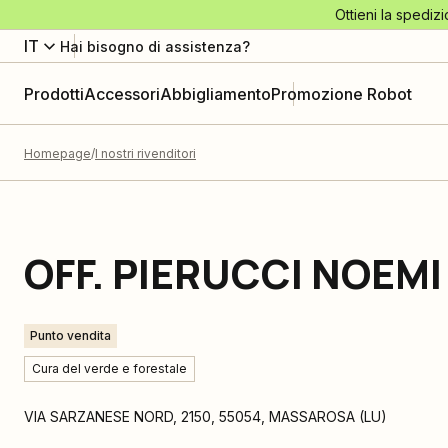
Ottieni la spedizi
IT
Hai bisogno di assistenza?
Prodotti
Accessori
Abbigliamento
Promozione Robot
Homepage
I nostri rivenditori
OFF. PIERUCCI NOEMI
Punto vendita
Cura del verde e forestale
VIA SARZANESE NORD, 2150
,
55054
,
MASSAROSA
(
LU
)