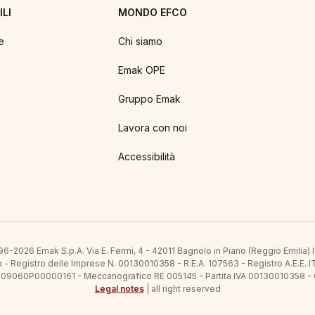
LI
MONDO EFCO
e
Chi siamo
Emak OPE
Gruppo Emak
Lavora con noi
Accessibilità
6-2026 Emak S.p.A. Via E. Fermi, 4 - 42011 Bagnolo in Piano (Reggio Emilia)
ato - Registro delle Imprese N. 00130010358 - R.E.A. 107563 - Registro A.
 IT09060P00000161 - Meccanografico RE 005145 - Partita IVA 00130010358 -
Legal notes
| all right reserved