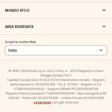
MONDO EFCO
AREA RISERVATA
Scopri le nostre filiali
Italia
© 1996-2026 Emak S.p.A. Via E. Fermi, 4 - 42011 Bagnolo in Piano
(Reggio Emilia) ITALY
Capitale Sociale Euro 42.623.057,10 Interamente versato - Registro
delle Imprese N. 00130010358 - R.E.A. 107563 - Registro A.E.E.
IT08020000000632 - Registro RENAP PFU250100397SR
Registro Pile/Accumulatori IT09060P00000161 - Meccanografico RE
005145 - Partita IVA 00130010358 - Codice Fiscale 00130010358
Legal notes
| all right reserved