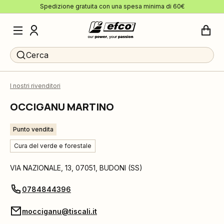
Spedizione gratuita con una spesa minima di 60€
Cerca
I nostri rivenditori
OCCIGANU MARTINO
Punto vendita
Cura del verde e forestale
VIA NAZIONALE, 13
,
07051
,
BUDONI
(
SS
)
0784844396
mocciganu@tiscali.it