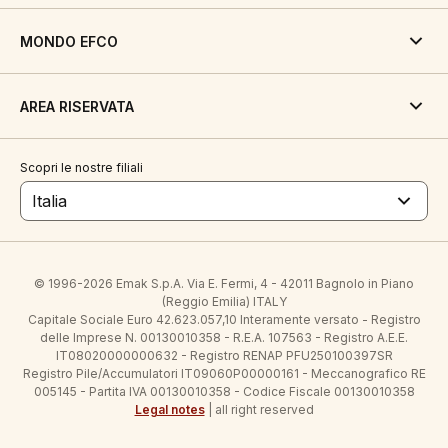
MONDO EFCO
AREA RISERVATA
Scopri le nostre filiali
Italia
© 1996-2026 Emak S.p.A. Via E. Fermi, 4 - 42011 Bagnolo in Piano
(Reggio Emilia) ITALY
Capitale Sociale Euro 42.623.057,10 Interamente versato - Registro
delle Imprese N. 00130010358 - R.E.A. 107563 - Registro A.E.E.
IT08020000000632 - Registro RENAP PFU250100397SR
Registro Pile/Accumulatori IT09060P00000161 - Meccanografico RE
005145 - Partita IVA 00130010358 - Codice Fiscale 00130010358
Legal notes
| all right reserved