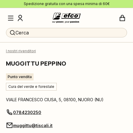
Spedizione gratuita con una spesa minima di 60€
Cerca
I nostri rivenditori
MUGGITTU PEPPINO
Punto vendita
Cura del verde e forestale
VIALE FRANCESCO CIUSA, 5
,
08100
,
NUORO
(
NU
)
0784230250
muggittu@tiscali.it