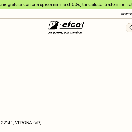
one gratuita con una spesa minima di 60€, trinciatutto, trattorini e mo
I vant
,
37142
,
VERONA
(
VR
)