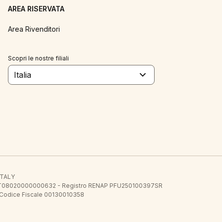
AREA RISERVATA
Area Rivenditori
Scopri le nostre filiali
Italia
 ITALY
E.E. IT08020000000632 - Registro RENAP PFU250100397SR
 Codice Fiscale 00130010358