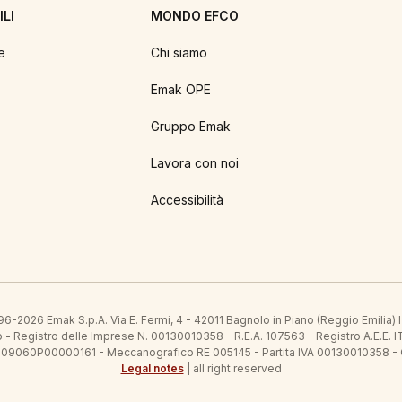
LI
MONDO EFCO
e
Chi siamo
Emak OPE
Gruppo Emak
Lavora con noi
Accessibilità
6-2026 Emak S.p.A. Via E. Fermi, 4 - 42011 Bagnolo in Piano (Reggio Emilia)
ato - Registro delle Imprese N. 00130010358 - R.E.A. 107563 - Registro A.
 IT09060P00000161 - Meccanografico RE 005145 - Partita IVA 00130010358 -
Legal notes
| all right reserved