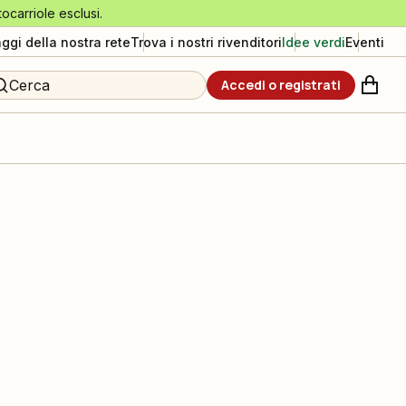
tocarriole esclusi.
aggi della nostra rete
Trova i nostri rivenditori
Idee verdi
Eventi
Cerca
Accedi o registrati