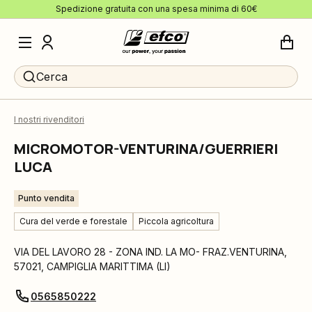
Spedizione gratuita con una spesa minima di 60€
Cerca
I nostri rivenditori
MICROMOTOR-VENTURINA/GUERRIERI
LUCA
Punto vendita
Cura del verde e forestale
Piccola agricoltura
VIA DEL LAVORO 28 - ZONA IND. LA MO- FRAZ.VENTURINA
,
57021
,
CAMPIGLIA MARITTIMA
(
LI
)
0565850222