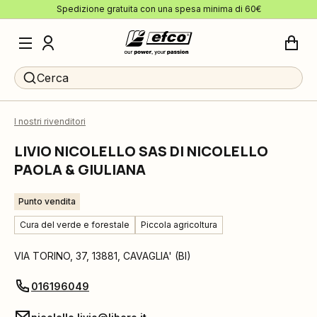
Spedizione gratuita con una spesa minima di 60€
Cerca
I nostri rivenditori
LIVIO NICOLELLO SAS DI NICOLELLO
PAOLA & GIULIANA
Punto vendita
Cura del verde e forestale
Piccola agricoltura
VIA TORINO, 37
,
13881
,
CAVAGLIA'
(
BI
)
016196049