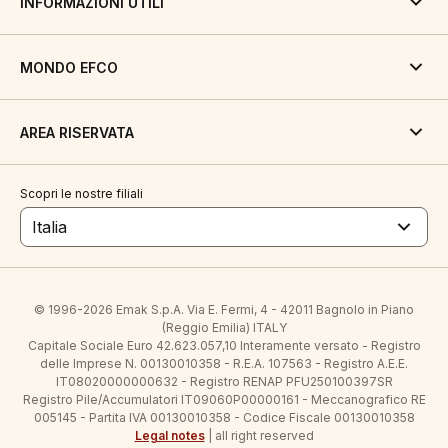
INFORMAZIONI UTILI
MONDO EFCO
AREA RISERVATA
Scopri le nostre filiali
Italia
© 1996-2026 Emak S.p.A. Via E. Fermi, 4 - 42011 Bagnolo in Piano
(Reggio Emilia) ITALY
Capitale Sociale Euro 42.623.057,10 Interamente versato - Registro
delle Imprese N. 00130010358 - R.E.A. 107563 - Registro A.E.E.
IT08020000000632 - Registro RENAP PFU250100397SR
Registro Pile/Accumulatori IT09060P00000161 - Meccanografico RE
005145 - Partita IVA 00130010358 - Codice Fiscale 00130010358
Legal notes
| all right reserved