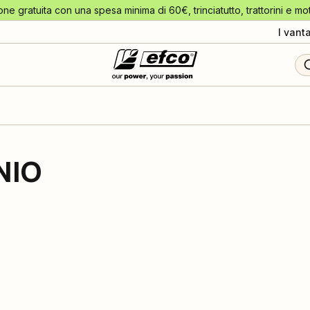
one gratuita con una spesa minima di 60€, trinciatutto, trattorini e mo
I vant
NIO