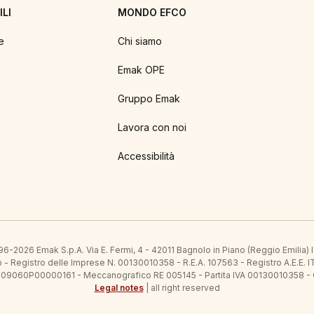
LI
MONDO EFCO
e
Chi siamo
Emak OPE
Gruppo Emak
Lavora con noi
Accessibilità
6-2026 Emak S.p.A. Via E. Fermi, 4 - 42011 Bagnolo in Piano (Reggio Emilia)
ato - Registro delle Imprese N. 00130010358 - R.E.A. 107563 - Registro A.
 IT09060P00000161 - Meccanografico RE 005145 - Partita IVA 00130010358 -
Legal notes
| all right reserved