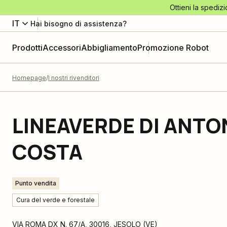
Ottieni la spedizi
IT
Hai bisogno di assistenza?
Prodotti
Accessori
Abbigliamento
Promozione Robot
Homepage
I nostri rivenditori
LINEAVERDE DI ANTO
COSTA
Punto vendita
Cura del verde e forestale
VIA ROMA DX N. 67/A
,
30016
,
JESOLO
(
VE
)