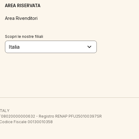
AREA RISERVATA
Area Rivenditori
Scopri le nostre filiali
Italia
 ITALY
E.E. IT08020000000632 - Registro RENAP PFU250100397SR
 Codice Fiscale 00130010358