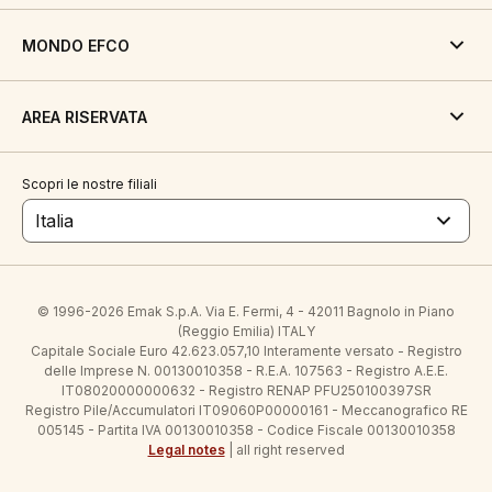
MONDO EFCO
AREA RISERVATA
Scopri le nostre filiali
Italia
© 1996-2026 Emak S.p.A. Via E. Fermi, 4 - 42011 Bagnolo in Piano
(Reggio Emilia) ITALY
Capitale Sociale Euro 42.623.057,10 Interamente versato - Registro
delle Imprese N. 00130010358 - R.E.A. 107563 - Registro A.E.E.
IT08020000000632 - Registro RENAP PFU250100397SR
Registro Pile/Accumulatori IT09060P00000161 - Meccanografico RE
005145 - Partita IVA 00130010358 - Codice Fiscale 00130010358
Legal notes
| all right reserved