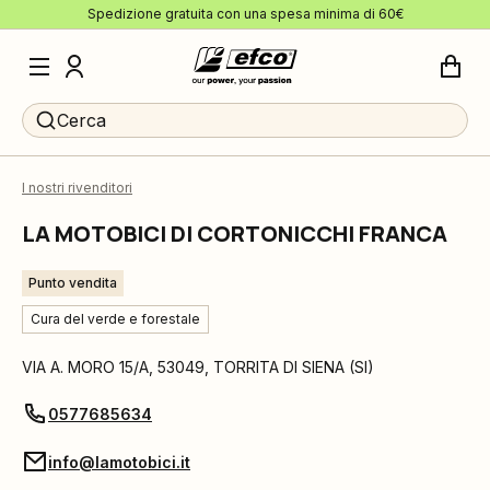
Spedizione gratuita con una spesa minima di 60€
Cerca
I nostri rivenditori
LA MOTOBICI DI CORTONICCHI FRANCA
Punto vendita
Cura del verde e forestale
VIA A. MORO 15/A
,
53049
,
TORRITA DI SIENA
(
SI
)
0577685634
info@lamotobici.it