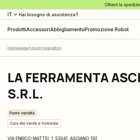
Ottieni la spedizi
IT
Hai bisogno di assistenza?
Prodotti
Accessori
Abbigliamento
Promozione Robot
Homepage
I nostri rivenditori
LA FERRAMENTA ASC
S.R.L.
Punto vendita
Cura del verde e forestale
VIA ENRICO MATTEI, 1
,
53041
,
ASCIANO
(
SI
)