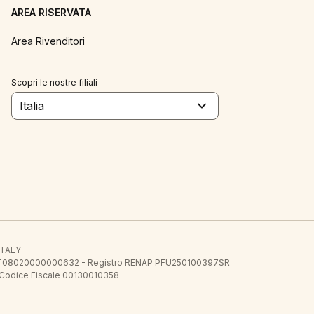
AREA RISERVATA
Area Rivenditori
Scopri le nostre filiali
Italia
 ITALY
E.E. IT08020000000632 - Registro RENAP PFU250100397SR
 Codice Fiscale 00130010358