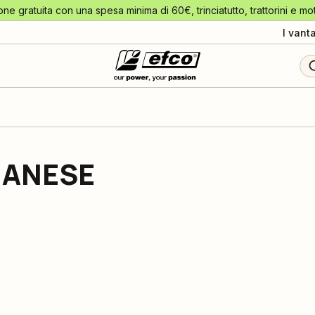
one gratuita con una spesa minima di 60€, trinciatutto, trattorini e mo
I vant
IANESE