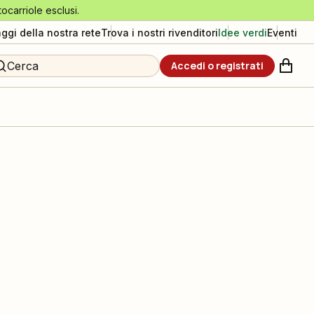
tocarriole esclusi.
aggi della nostra rete
Trova i nostri rivenditori
Idee verdi
Eventi
Cerca
Accedi o registrati