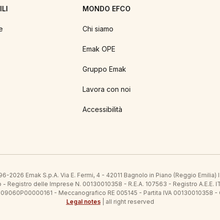
LI
MONDO EFCO
e
Chi siamo
Emak OPE
Gruppo Emak
Lavora con noi
Accessibilità
6-2026 Emak S.p.A. Via E. Fermi, 4 - 42011 Bagnolo in Piano (Reggio Emilia)
ato - Registro delle Imprese N. 00130010358 - R.E.A. 107563 - Registro A.
 IT09060P00000161 - Meccanografico RE 005145 - Partita IVA 00130010358 -
Legal notes
| all right reserved