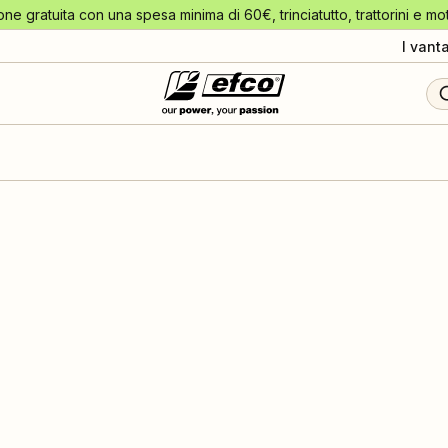
one gratuita con una spesa minima di 60€, trinciatutto, trattorini e mo
I vant