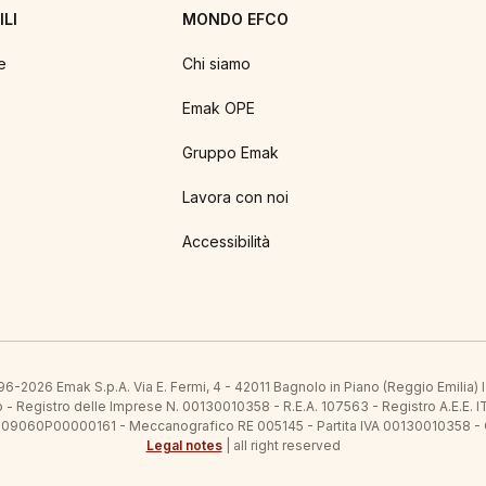
LI
MONDO EFCO
e
Chi siamo
Emak OPE
Gruppo Emak
Lavora con noi
Accessibilità
6-2026 Emak S.p.A. Via E. Fermi, 4 - 42011 Bagnolo in Piano (Reggio Emilia)
ato - Registro delle Imprese N. 00130010358 - R.E.A. 107563 - Registro A.
 IT09060P00000161 - Meccanografico RE 005145 - Partita IVA 00130010358 -
Legal notes
| all right reserved