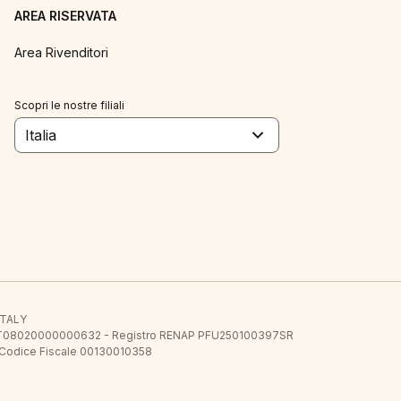
AREA RISERVATA
Area Rivenditori
Scopri le nostre filiali
Italia
 ITALY
E.E. IT08020000000632 - Registro RENAP PFU250100397SR
 Codice Fiscale 00130010358