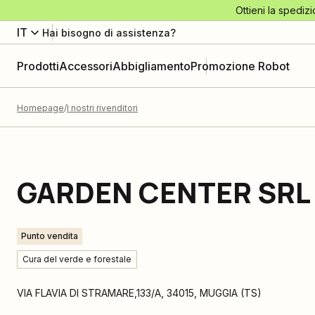
Ottieni la spedizi
IT
Hai bisogno di assistenza?
Prodotti
Accessori
Abbigliamento
Promozione Robot
Homepage
I nostri rivenditori
GARDEN CENTER SRL
Punto vendita
Cura del verde e forestale
VIA FLAVIA DI STRAMARE,133/A
,
34015
,
MUGGIA
(
TS
)