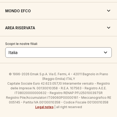
MONDO EFCO
AREA RISERVATA
Scopri le nostre filiali
Italia
© 1996-2026 Emak S.p.A. Via E. Fermi, 4 - 42011 Bagnolo in Piano
(Reggio Emilia) ITALY
Capitale Sociale Euro 42.623.057,10 Interamente versato - Registro
delle Imprese N. 00130010358 - R.E.A. 107563 - Registro A.E.E.
IT08020000000632 - Registro RENAP PFU250100397SR
Registro Pile/Accumulatori IT09060P00000161 - Meccanografico RE
005145 - Partita IVA 00130010358 - Codice Fiscale 00130010358
Legal notes
| all right reserved