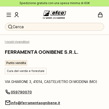
Spedizione gratuita con una spesa minima di 60€
Cerca
I nostri rivenditori
FERRAMENTA OGNIBENE S.R.L.
Punto vendita
Cura del verde e forestale
VIA GHIARONE 3
,
41014
,
CASTELVETRO DI MODENA
(
MO
)
059790070
info@ferramentaognibene.it