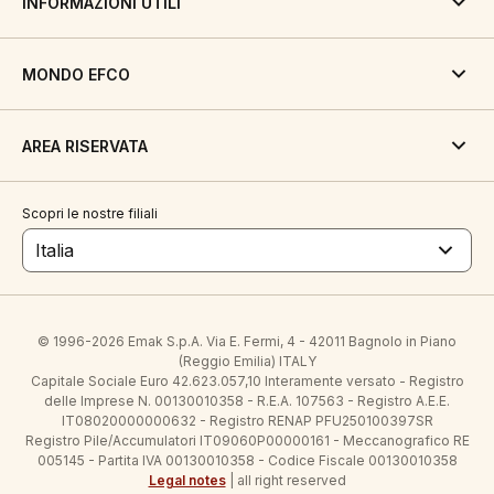
INFORMAZIONI UTILI
MONDO EFCO
AREA RISERVATA
Scopri le nostre filiali
Italia
© 1996-2026 Emak S.p.A. Via E. Fermi, 4 - 42011 Bagnolo in Piano
(Reggio Emilia) ITALY
Capitale Sociale Euro 42.623.057,10 Interamente versato - Registro
delle Imprese N. 00130010358 - R.E.A. 107563 - Registro A.E.E.
IT08020000000632 - Registro RENAP PFU250100397SR
Registro Pile/Accumulatori IT09060P00000161 - Meccanografico RE
005145 - Partita IVA 00130010358 - Codice Fiscale 00130010358
Legal notes
| all right reserved