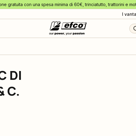
one gratuita con una spesa minima di 60€, trinciatutto, trattorini e mo
I vant
C DI
 C.