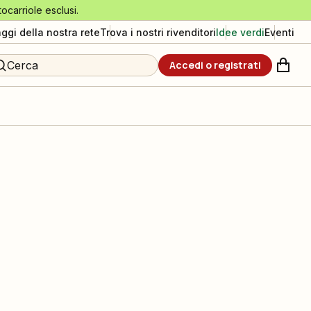
tocarriole esclusi.
aggi della nostra rete
Trova i nostri rivenditori
Idee verdi
Eventi
Cerca
Accedi o registrati