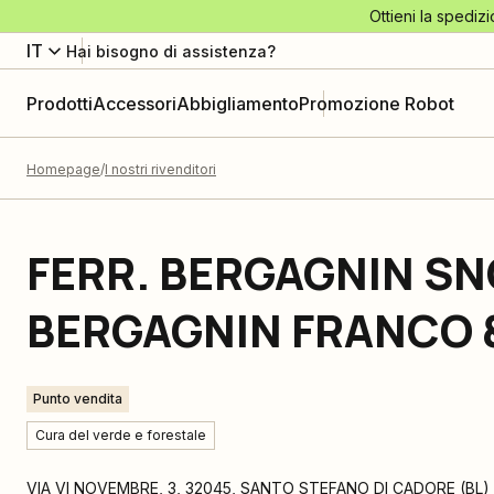
Ottieni la spedizi
IT
Hai bisogno di assistenza?
Prodotti
Accessori
Abbigliamento
Promozione Robot
Homepage
I nostri rivenditori
FERR. BERGAGNIN SN
BERGAGNIN FRANCO &
Punto vendita
Cura del verde e forestale
VIA VI NOVEMBRE, 3
,
32045
,
SANTO STEFANO DI CADORE
(
BL
)