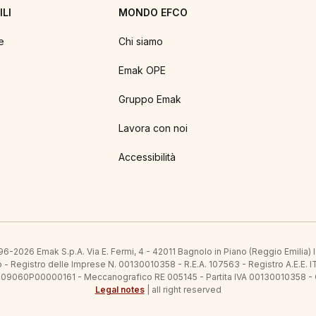
LI
MONDO EFCO
e
Chi siamo
Emak OPE
Gruppo Emak
Lavora con noi
Accessibilità
6-2026 Emak S.p.A. Via E. Fermi, 4 - 42011 Bagnolo in Piano (Reggio Emilia)
ato - Registro delle Imprese N. 00130010358 - R.E.A. 107563 - Registro A.
 IT09060P00000161 - Meccanografico RE 005145 - Partita IVA 00130010358 -
Legal notes
| all right reserved