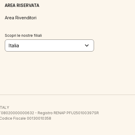
AREA RISERVATA
Area Rivenditori
Scopri le nostre filiali
Italia
 ITALY
E.E. IT08020000000632 - Registro RENAP PFU250100397SR
 Codice Fiscale 00130010358