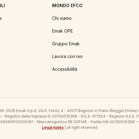
LI
MONDO EFCO
e
Chi siamo
Emak OPE
Gruppo Emak
Lavora con noi
Accessibilità
6-2026 Emak S.p.A. Via E. Fermi, 4 - 42011 Bagnolo in Piano (Reggio Emilia)
ato - Registro delle Imprese N. 00130010358 - R.E.A. 107563 - Registro A.
 IT09060P00000161 - Meccanografico RE 005145 - Partita IVA 00130010358 -
Legal notes
| all right reserved