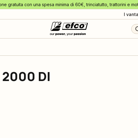
one gratuita con una spesa minima di 60€, trinciatutto, trattorini e mo
I vant
2000 DI