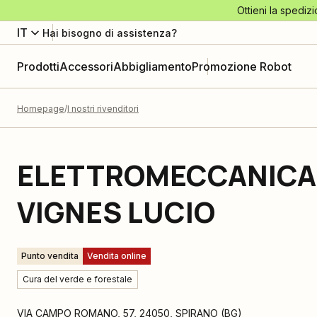
Ottieni la spedizi
IT
Hai bisogno di assistenza?
Prodotti
Accessori
Abbigliamento
Promozione Robot
Homepage
I nostri rivenditori
ELETTROMECCANICA 
VIGNES LUCIO
Punto vendita
Vendita online
Cura del verde e forestale
VIA CAMPO ROMANO, 57
,
24050
,
SPIRANO
(
BG
)