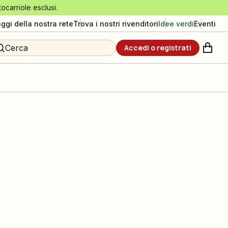
tocarriole esclusi.
aggi della nostra rete
Trova i nostri rivenditori
Idee verdi
Eventi
Cerca
Accedi o registrati