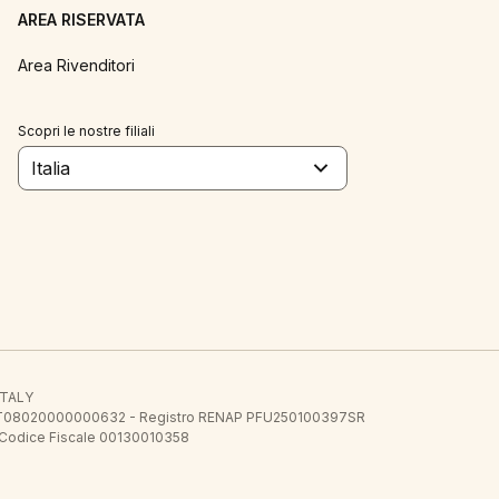
AREA RISERVATA
Area Rivenditori
Scopri le nostre filiali
Italia
 ITALY
E.E. IT08020000000632 - Registro RENAP PFU250100397SR
 Codice Fiscale 00130010358