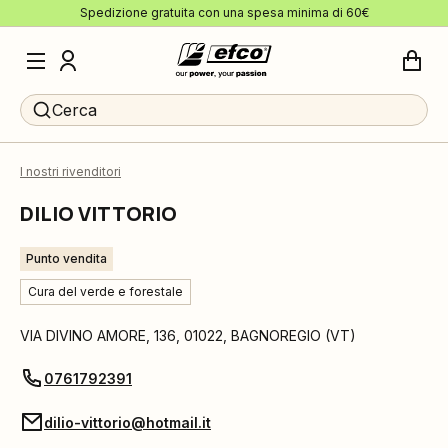
Spedizione gratuita con una spesa minima di 60€
Cerca
I nostri rivenditori
DILIO VITTORIO
Punto vendita
Cura del verde e forestale
VIA DIVINO AMORE, 136
,
01022
,
BAGNOREGIO
(
VT
)
0761792391
dilio-vittorio@hotmail.it