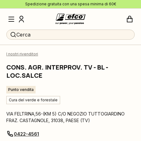
Spedizione gratuita con una spesa minima di 60€
Cerca
I nostri rivenditori
CONS. AGR. INTERPROV. TV - BL -
LOC.SALCE
Punto vendita
Cura del verde e forestale
VIA FELTRINA,56-(KM 5) C/O NEGOZIO TUTTOGIARDINO
FRAZ. CASTAGNOLE
,
31038
,
PAESE
(
TV
)
0422-4561