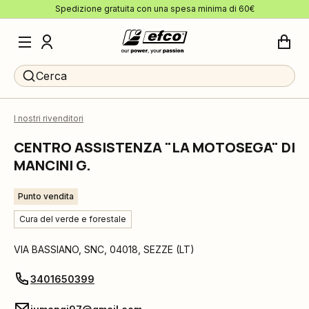
Spedizione gratuita con una spesa minima di 60€
Cerca
I nostri rivenditori
CENTRO ASSISTENZA "LA MOTOSEGA" DI
MANCINI G.
Punto vendita
Cura del verde e forestale
VIA BASSIANO, SNC
,
04018
,
SEZZE
(
LT
)
3401650399