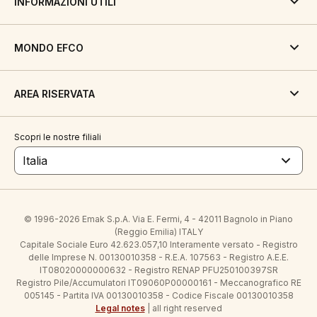
INFORMAZIONI UTILI
MONDO EFCO
AREA RISERVATA
Scopri le nostre filiali
Italia
© 1996-2026 Emak S.p.A. Via E. Fermi, 4 - 42011 Bagnolo in Piano
(Reggio Emilia) ITALY
Capitale Sociale Euro 42.623.057,10 Interamente versato - Registro
delle Imprese N. 00130010358 - R.E.A. 107563 - Registro A.E.E.
IT08020000000632 - Registro RENAP PFU250100397SR
Registro Pile/Accumulatori IT09060P00000161 - Meccanografico RE
005145 - Partita IVA 00130010358 - Codice Fiscale 00130010358
Legal notes
| all right reserved