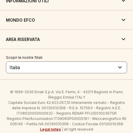
INFORMAZIONI UTILI
MONDO EFCO
AREA RISERVATA
Scopri le nostre filiali
Italia
© 1996-2026 Emak S.p.A. Via E. Fermi, 4 - 42011 Bagnolo in Piano
(Reggio Emilia) ITALY
Capitale Sociale Euro 42.623.057,10 Interamente versato - Registro
delle Imprese N. 00130010358 - R.E.A. 107563 - Registro A.E.E.
IT08020000000632 - Registro RENAP PFU250100397SR
Registro Pile/Accumulatori IT09060P00000161 - Meccanografico RE
005145 - Partita IVA 00130010358 - Codice Fiscale 00130010358
Legal notes
| all right reserved