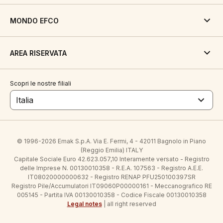
MONDO EFCO
AREA RISERVATA
Scopri le nostre filiali
Italia
© 1996-2026 Emak S.p.A. Via E. Fermi, 4 - 42011 Bagnolo in Piano
(Reggio Emilia) ITALY
Capitale Sociale Euro 42.623.057,10 Interamente versato - Registro
delle Imprese N. 00130010358 - R.E.A. 107563 - Registro A.E.E.
IT08020000000632 - Registro RENAP PFU250100397SR
Registro Pile/Accumulatori IT09060P00000161 - Meccanografico RE
005145 - Partita IVA 00130010358 - Codice Fiscale 00130010358
Legal notes
| all right reserved