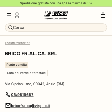
Spedizione gratuita con una spesa minima di 60€
Cerca
I nostri rivenditori
BRICO FR.AL.CA. SRL
Punto vendita
Cura del verde e forestale
Via Cipriani, snc
,
00042
,
Anzio
(
RM
)
06/9819687
bricofralca@virgilio.it