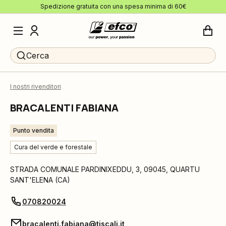
Spedizione gratuita con una spesa minima di 60€
Cerca
I nostri rivenditori
BRACALENTI FABIANA
Punto vendita
Cura del verde e forestale
STRADA COMUNALE PARDINIXEDDU, 3
,
09045
,
QUARTU
SANT'ELENA
(
CA
)
070820024
bracalenti.fabiana@tiscali.it