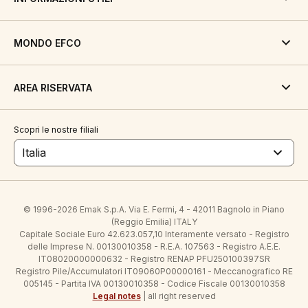
MONDO EFCO
AREA RISERVATA
Scopri le nostre filiali
Italia
© 1996-2026 Emak S.p.A. Via E. Fermi, 4 - 42011 Bagnolo in Piano
(Reggio Emilia) ITALY
Capitale Sociale Euro 42.623.057,10 Interamente versato - Registro
delle Imprese N. 00130010358 - R.E.A. 107563 - Registro A.E.E.
IT08020000000632 - Registro RENAP PFU250100397SR
Registro Pile/Accumulatori IT09060P00000161 - Meccanografico RE
005145 - Partita IVA 00130010358 - Codice Fiscale 00130010358
Legal notes
| all right reserved