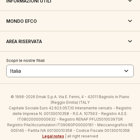
INFORMAZIONI UTILI
MONDO EFCO
AREA RISERVATA
Scopri le nostre filiali
Italia
© 1996-2026 Emak S.p.A. Via E. Fermi, 4 - 42011 Bagnolo in Piano
(Reggio Emilia) ITALY
Capitale Sociale Euro 42.623.057,10 Interamente versato - Registro
delle Imprese N. 00130010358 - R.E.A. 107563 - Registro A.E.E.
IT08020000000632 - Registro RENAP PFU250100397SR
Registro Pile/Accumulatori IT09060P00000161 - Meccanografico RE
005145 - Partita IVA 00130010358 - Codice Fiscale 00130010358
Legal notes
| all right reserved