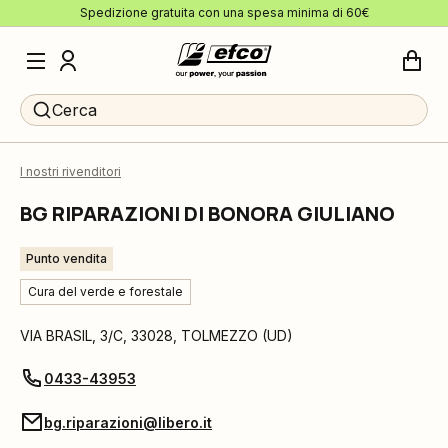
Spedizione gratuita con una spesa minima di 60€
Cerca
I nostri rivenditori
BG RIPARAZIONI DI BONORA GIULIANO
Punto vendita
Cura del verde e forestale
VIA BRASIL, 3/C
,
33028
,
TOLMEZZO
(
UD
)
0433-43953
bg.riparazioni@libero.it