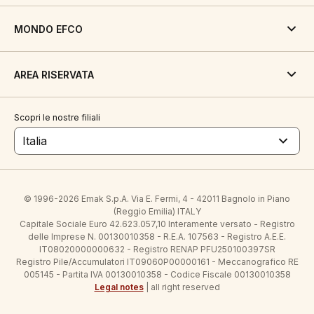
MONDO EFCO
AREA RISERVATA
Scopri le nostre filiali
Italia
© 1996-2026 Emak S.p.A. Via E. Fermi, 4 - 42011 Bagnolo in Piano
(Reggio Emilia) ITALY
Capitale Sociale Euro 42.623.057,10 Interamente versato - Registro
delle Imprese N. 00130010358 - R.E.A. 107563 - Registro A.E.E.
IT08020000000632 - Registro RENAP PFU250100397SR
Registro Pile/Accumulatori IT09060P00000161 - Meccanografico RE
005145 - Partita IVA 00130010358 - Codice Fiscale 00130010358
Legal notes
| all right reserved