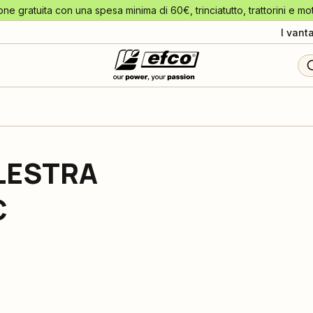
one gratuita con una spesa minima di 60€, trinciatutto, trattorini e mo
I vant
LESTRA
C