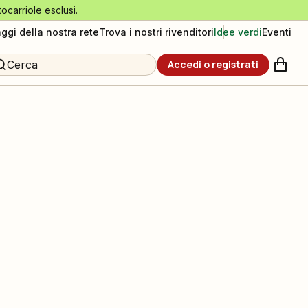
tocarriole esclusi.
aggi della nostra rete
Trova i nostri rivenditori
Idee verdi
Eventi
Cerca
Accedi o registrati