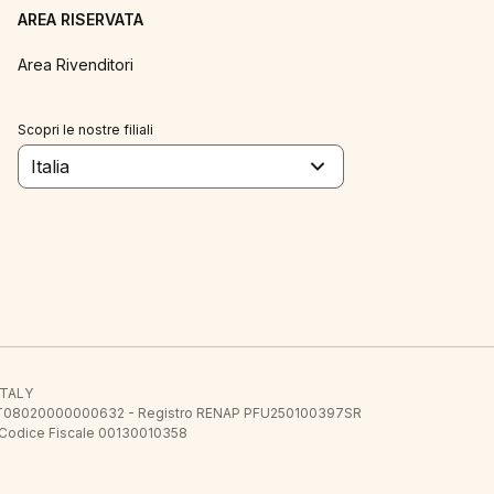
AREA RISERVATA
Area Rivenditori
Scopri le nostre filiali
Italia
 ITALY
E.E. IT08020000000632 - Registro RENAP PFU250100397SR
 Codice Fiscale 00130010358