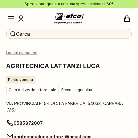
Spedizione gratuita con una spesa minima di 60€
Cerca
I nostri rivenditori
AGRITECNICA LATTANZI LUCA
Punto vendita
Cura del verde e forestale
Piccola agricoltura
VIA PROVINCIALE, 5-LOC. LA FABBRICA
,
54033
,
CARRARA
(
MS
)
0585872007
agritecnicalucalattanzi@gmail.com