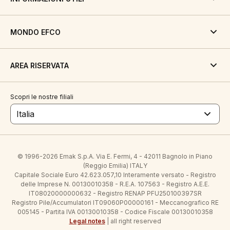
MONDO EFCO
AREA RISERVATA
Scopri le nostre filiali
Italia
© 1996-2026 Emak S.p.A. Via E. Fermi, 4 - 42011 Bagnolo in Piano
(Reggio Emilia) ITALY
Capitale Sociale Euro 42.623.057,10 Interamente versato - Registro
delle Imprese N. 00130010358 - R.E.A. 107563 - Registro A.E.E.
IT08020000000632 - Registro RENAP PFU250100397SR
Registro Pile/Accumulatori IT09060P00000161 - Meccanografico RE
005145 - Partita IVA 00130010358 - Codice Fiscale 00130010358
Legal notes
| all right reserved