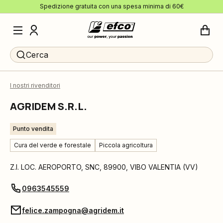
Spedizione gratuita con una spesa minima di 60€
Cerca
I nostri rivenditori
AGRIDEM S.R.L.
Punto vendita
Cura del verde e forestale
Piccola agricoltura
Z.I. LOC. AEROPORTO, SNC
,
89900
,
VIBO VALENTIA
(
VV
)
0963545559
felice.zampogna@agridem.it