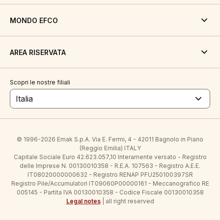
MONDO EFCO
AREA RISERVATA
Scopri le nostre filiali
Italia
© 1996-2026 Emak S.p.A. Via E. Fermi, 4 - 42011 Bagnolo in Piano
(Reggio Emilia) ITALY
Capitale Sociale Euro 42.623.057,10 Interamente versato - Registro
delle Imprese N. 00130010358 - R.E.A. 107563 - Registro A.E.E.
IT08020000000632 - Registro RENAP PFU250100397SR
Registro Pile/Accumulatori IT09060P00000161 - Meccanografico RE
005145 - Partita IVA 00130010358 - Codice Fiscale 00130010358
Legal notes
| all right reserved